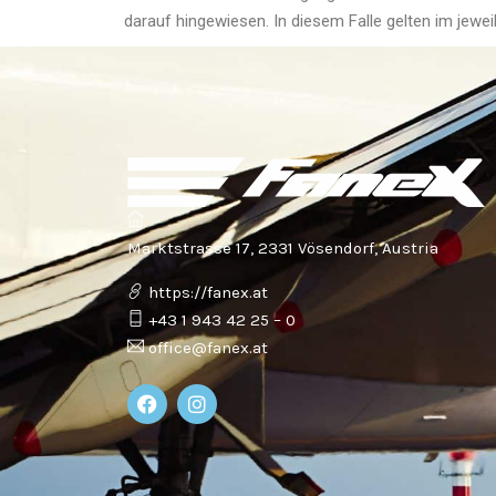
darauf hingewiesen. In diesem Falle gelten im jewe
Marktstrasse 17, 2331 Vösendorf, Austria
https://fanex.at
+43 1 943 42 25 – 0
office@fanex.at