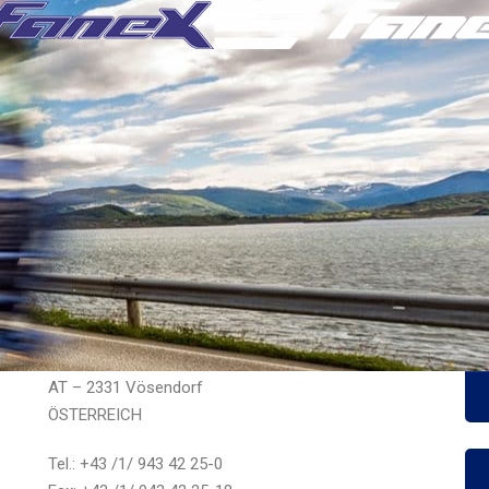
Impressum
Büro und Lager:
Fanex Transport und Logistik GmbH
be
Marktstraße 17
AT – 2331 Vösendorf
ÖSTERREICH
Tel.: +43 /1/ 943 42 25-0