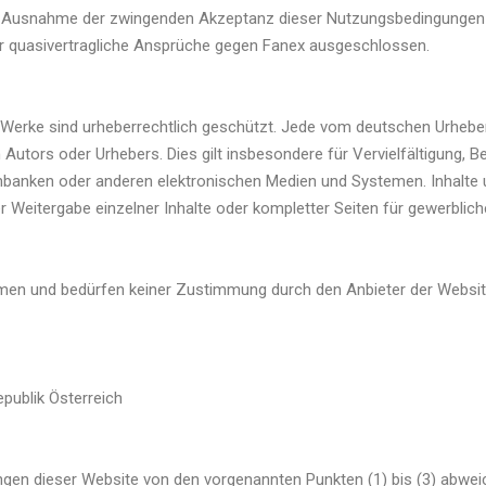
 Ausnahme der zwingenden Akzeptanz dieser Nutzungsbedingungen k
er quasivertragliche Ansprüche gegen Fanex ausgeschlossen.
nd Werke sind urheberrechtlich geschützt. Jede vom deutschen Urheb
Autors oder Urhebers. Dies gilt insbesondere für Vervielfältigung, B
banken oder anderen elektronischen Medien und Systemen. Inhalte un
er Weitergabe einzelner Inhalte oder kompletter Seiten für gewerblic
mmen und bedürfen keiner Zustimmung durch den Anbieter der Website
epublik Österreich
en dieser Website von den vorgenannten Punkten (1) bis (3) abweic