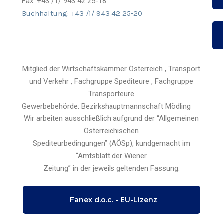
Fax: +43 /1/ 943 42 25-18
Buchhaltung: +43 /1/ 943 42 25-20
Mitglied der Wirtschaftskammer Österreich , Transport
und Verkehr , Fachgruppe Spediteure , Fachgruppe
Transporteure
Gewerbebehörde: Bezirkshauptmannschaft Mödling
Wir arbeiten ausschließlich aufgrund der “Allgemeinen
Österreichischen
Spediteurbedingungen” (AÖSp), kundgemacht im
“Amtsblatt der Wiener
Zeitung” in der jeweils geltenden Fassung.
Fanex d.o.o. - EU-Lizenz