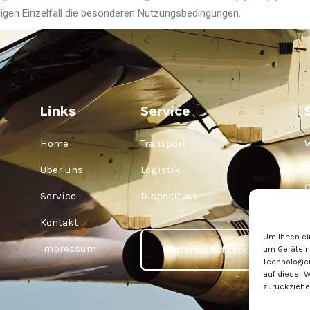
iligen Einzelfall die besonderen Nutzungsbedingungen.
Links
Service
Home
Transport
Über uns
Logistik
V
Service
Disposition
C
Kontakt
Um Ihnen ei
M
Impressum
Datenschutzerklärung
um Gerätein
Technologie
auf dieser W
zurückziehe