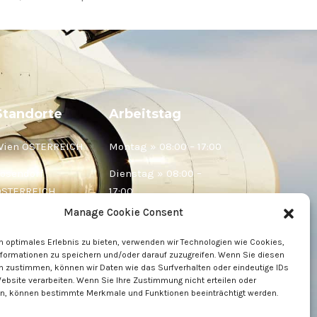
Standorte
Arbeitstag
Wien ÖSTERREICH
Montag » 08:00 – 17:00
ösendorf
Dienstag » 08:00 –
ÖSTERREICH
17:00
Manage Cookie Consent
elje SLOWENIEN
Mittwoch » 08:00 –
17:00
n optimales Erlebnis zu bieten, verwenden wir Technologien wie Cookies,
aribor
formationen zu speichern und/oder darauf zuzugreifen. Wenn Sie diesen
SLOWENIEN
Donnerstag » 08:00 –
n zustimmen, können wir Daten wie das Surfverhalten oder eindeutige IDs
17:00
ebsite verarbeiten. Wenn Sie Ihre Zustimmung nicht erteilen oder
n, können bestimmte Merkmale und Funktionen beeinträchtigt werden.
Freitag » 08:00 – 17:00