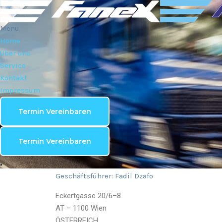
Menu
Home
Über uns
Service
Kontakt
Impressum
Termin Vereinbaren
Firmensitz:
Termin Vereinbaren
Fanex Transport und Logistik GmbH
Speditionsgewerbe / Güterbeförderungsgewer
Geschäftsführer: Fadil Dzafo
Eckertgasse 20/6–8
AT – 1100 Wien
ÖSTERREICH