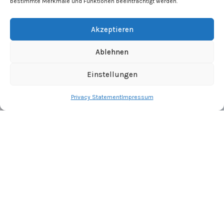
bestimmte Merkmale und Funktionen beeinträchtigt werden.
Maribor
Freitag » 08:00 – 17:00
SLOWENIEN
Akzeptieren
Ablehnen
Einstellungen
Designed by HawdDesign –
Webdesign Wien
|
SEO Experte
Wien
Privacy Statement
Impressum