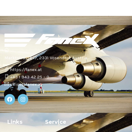
Marktstrasse 17, 2331 Vösendorf, Austria
https://fanex.at
+43 1 943 42 25 – 0
office@fanex.at
Links
Service