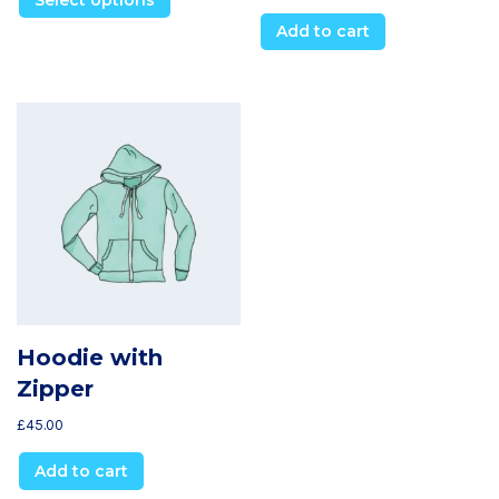
Add to cart
Hoodie with
Zipper
£
45.00
Add to cart