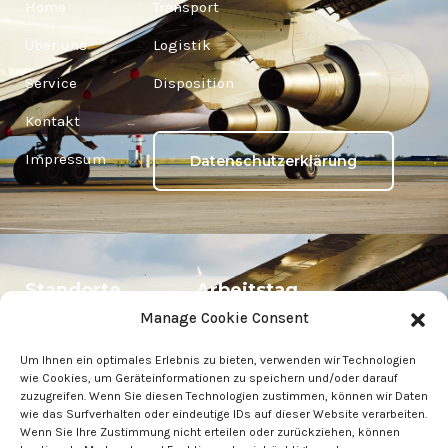
Home
Transport
Über uns
Logistik
Service
Disposition
Kontakt
Impressum
Datenschutzerklärung
Standorte
Arbeitstag
Manage Cookie Consent
Wien ÖSTERREICH
Montag » 08:00 – 17:00
Um Ihnen ein optimales Erlebnis zu bieten, verwenden wir Technologien
Vösendorf
Dienstag » 08:00 – 17:00
wie Cookies, um Geräteinformationen zu speichern und/oder darauf
ÖSTERREICH
zuzugreifen. Wenn Sie diesen Technologien zustimmen, können wir Daten
Mittwoch » 08:00 – 17:00
wie das Surfverhalten oder eindeutige IDs auf dieser Website verarbeiten.
Celje SLOWENIEN
Wenn Sie Ihre Zustimmung nicht erteilen oder zurückziehen, können
Donnerstag » 08:00 – 17:00