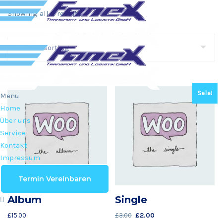
Showing all 2 results
Sale!
Menu
Home
Über uns
Service
Kontakt
Impressum
Termin Vereinbaren
Album
Single
£
15.00
£
3.00
£
2.00