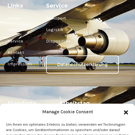
Links
Service
Home
Transport
Über uns
Logistik
Service
Disposition
Kontakt
Impressum
Datenschutzerklärung
Standorte
Arbeitstag
Manage Cookie Consent
Wien ÖSTERREICH
Montag » 08:00 – 17:00
Um Ihnen ein optimales Erlebnis zu bieten, verwenden wir Technologien
Vösendorf
Dienstag » 08:00 – 17:00
wie Cookies, um Geräteinformationen zu speichern und/oder darauf
ÖSTERREICH