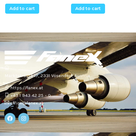
Add to cart
Add to cart
Marktstrasse 17, 2331 Vösendorf, Austria
https://fanex.at
+43 1 943 42 25 – 0
office@fanex.at