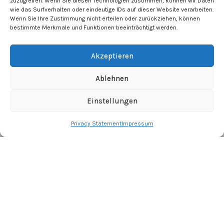
zuzugreifen. Wenn Sie diesen Technologien zustimmen, können wir Daten
Mittwoch » 08:00 – 17:00
wie das Surfverhalten oder eindeutige IDs auf dieser Website verarbeiten.
Celje SLOWENIEN
Wenn Sie Ihre Zustimmung nicht erteilen oder zurückziehen, können
Donnerstag » 08:00 – 17:00
bestimmte Merkmale und Funktionen beeinträchtigt werden.
Maribor
Freitag » 08:00 – 17:00
SLOWENIEN
Akzeptieren
Ablehnen
Einstellungen
Designed by HawdDesign –
Webdesign Wien
|
SEO Experte
Wien
Privacy Statement
Impressum